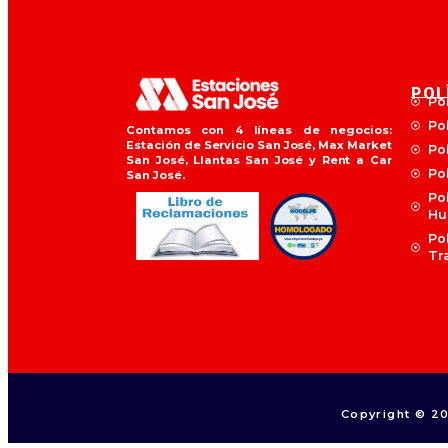
POL
Pol
Po
Contamos con 4 líneas de negocios:
Estación de Servicio San José, Max Market
Po
San José, Llantas San José y Rent a Car
Pol
San José.
Po
Hu
Po
Tr
Copyright © 2