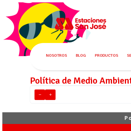
NOSOTROS
BLOG
PRODUCTOS
S
Política de Medio Ambien
−
+
P