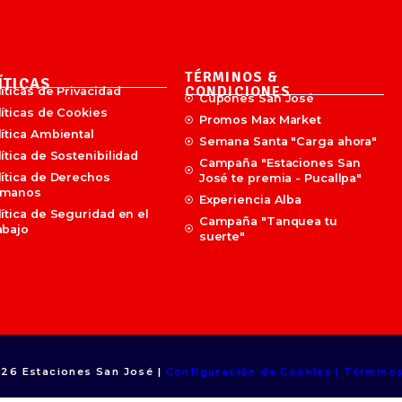
TÉRMINOS &
ÍTICAS
CONDICIONES
íticas de Privacidad
Cupones San José
líticas de Cookies
Promos Max Market
lítica Ambiental
Semana Santa "Carga ahora"
ítica de Sostenibilidad
Campaña "Estaciones San
lítica de Derechos
José te premia - Pucallpa"
manos
Experiencia Alba
lítica de Seguridad en el
Campaña "Tanquea tu
abajo
suerte"
026 Estaciones San José |
Configuración de Cookies | Término