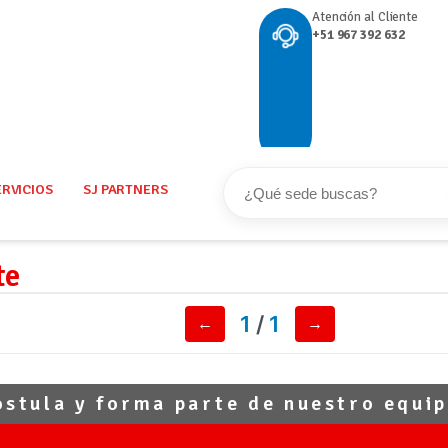
Atención al Cliente
+51 967 392 632
ERVICIOS
SJ PARTNERS
te
1
/
1
←
→
ostula y forma parte de nuestro equip